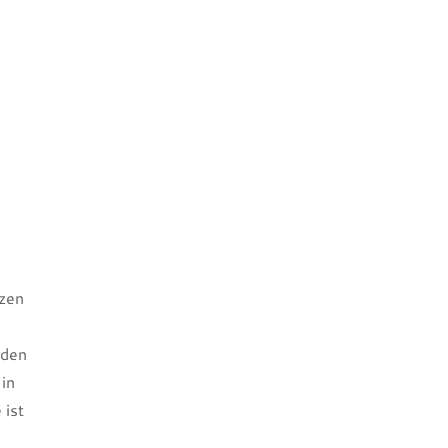
rzen
rden
 in
 ist