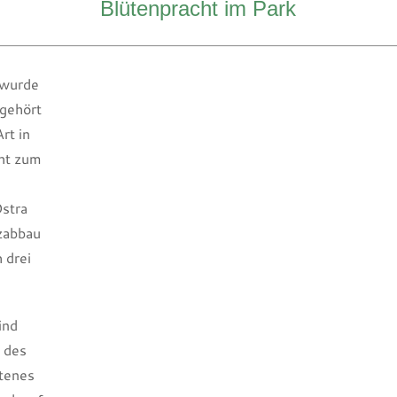
Blütenpracht im Park
 wurde
 gehört
rt in
ht zum
stra
zabbau
 drei
ind
 des
ltenes