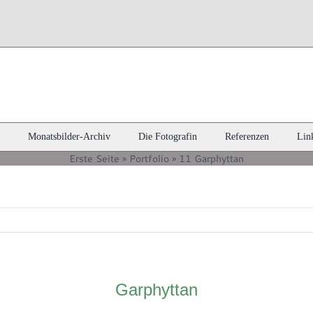
Monatsbilder-Archiv
Die Fotografin
Referenzen
Lin
Erste Seite
»
Portfolio
»
11 Garphyttan
Garphyttan