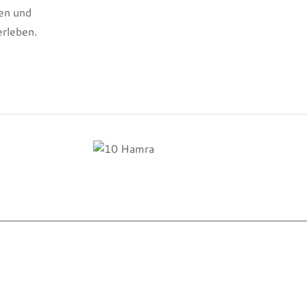
en und
erleben.
10
Hamra