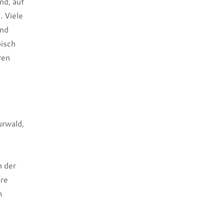
nd, auf
. Viele
und
pisch
ren
urwald,
e
n
n der
ere
m