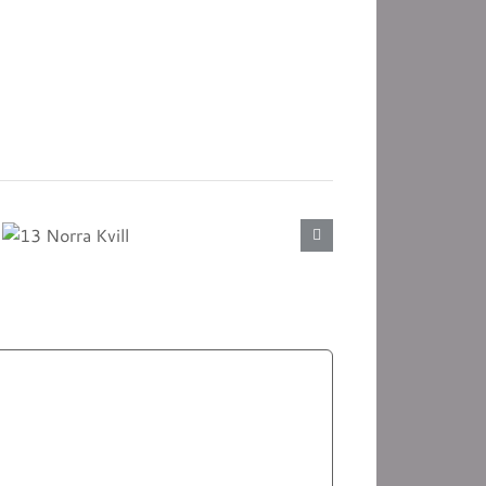
13 Norra
18
Kvill
Tiveden