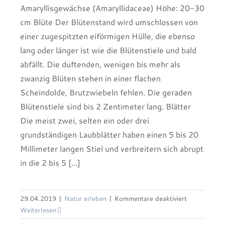
Amaryllisgewächse (Amaryllidaceae) Höhe: 20-30
cm Blüte Der Blütenstand wird umschlossen von
einer zugespitzten eiförmigen Hülle, die ebenso
lang oder länger ist wie die Blütenstiele und bald
abfällt. Die duftenden, wenigen bis mehr als
zwanzig Blüten stehen in einer flachen
Scheindolde, Brutzwiebeln fehlen. Die geraden
Blütenstiele sind bis 2 Zentimeter lang. Blätter
Die meist zwei, selten ein oder drei
grundständigen Laubblätter haben einen 5 bis 20
Millimeter langen Stiel und verbreitern sich abrupt
in die 2 bis 5 [...]
für
29.04.2019
|
Natur erleben
|
Kommentare deaktiviert
Bärlauch
Weiterlesen
(Allium