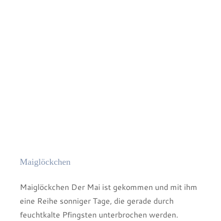
Ein
Frühlingstr
in
Lila
Maiglöckchen
Maiglöckchen Der Mai ist gekommen und mit ihm
eine Reihe sonniger Tage, die gerade durch
feuchtkalte Pfingsten unterbrochen werden.