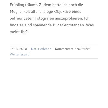
Frühling träumt. Zudem hatte ich noch die
Möglichkeit alte, analoge Objektive eines
befreundeten Fotografen auszuprobieren. Ich
finde es sind spannende Bilder entstanden. Was
meint Ihr?
Küchenschellen
(Pulsatilla vulgaris)
für
15.04.2018
|
Natur erleben
|
Kommentare deaktiviert
Ein Frühlingstraum in Lila
Verträumter
Weiterlesen
Frühling