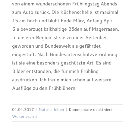
von einem wunderschönen Frühlingstag Abends
zum Auto zurück. Die Küchenschelle ist maximal
15 cm hoch und blüht Ende März, Anfang April.
Sie bevorzugt kalkhaltige Böden auf Magerrasen.
In unserer Region ist sie zu einer Seltenheit
geworden und Bundesweit als gefährdet
eingestuft. Nach Bundesartenschutzverordnung
ist sie eine besonders geschützte Art. Es sind
Bilder entstanden, die für mich Frühling
ausdrücken. Ich freue mich schon auf weitere
Ausflüge zu den Frühblühern.
Maiglöckchen
für
04.04.2017
|
Natur erleben
|
Kommentare deaktiviert
Küchenschel
Weiterlesen
(Pulsatilla
vulgaris)