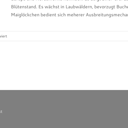
Blütenstand. Es wächst in Laubwäldern, bevorzugt Buch
Maiglöckchen bedient sich meherer Ausbreitungsmecha
für
iert
Maiglöckchen
kt