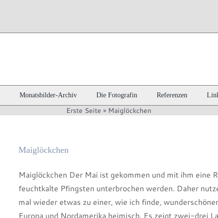
Monatsbilder-Archiv
Die Fotografin
Referenzen
Lin
Erste Seite
»
Maiglöckchen
Maiglöckchen
Maiglöckchen Der Mai ist gekommen und mit ihm eine Re
feuchtkalte Pfingsten unterbrochen werden. Daher nutze
mal wieder etwas zu einer, wie ich finde, wunderschöne
Europa und Nordamerika heimisch. Es zeigt zwei-drei La