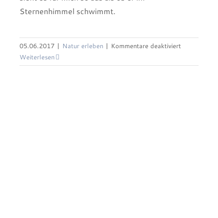
Sternenhimmel schwimmt.
Ein Tag am Wupper – Amazonas
für
05.06.2017
|
Natur erleben
|
Kommentare deaktiviert
Im
Weiterlesen
Schwanenba