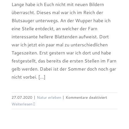
Lange habe ich Euch nicht mit neuen Bildern
überrascht. Dieses mal war ich im Reich der
Blutsauger unterwegs. An der Wupper habe ich
eine Stelle entdeckt, an welcher der Farn
interessante hellere Blattenden aufweist. Dort
war ich jetzt ein paar mal zu unterschiedlichen
Tageszeiten. Erst gestern war ich dort und habe
festgestellt, das bereits die ersten Stellen im Farn
gelb werden. Dabei ist der Sommer doch noch gar
nicht vorbei. […]
für
27.07.2020
|
Natur erleben
|
Kommentare deaktiviert
Im
Weiterlesen
Reich
Im Schwanenbadezimmer
der
Blutsauger