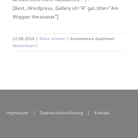
[Best_Wordpress_Gallery id="4" gal_title="Am
Wupper Amazonas"]
für
12.06.2016
|
Natur erleben
|
Kommentare deaktiviert
Ein
Weiterlesen
Tag
am
Wupper
–
Amazonas
Impressum
Datenschutzerklärung
Kontakt