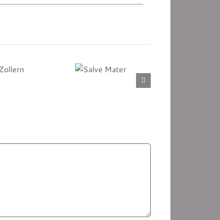
he
Salve
ern
Mater