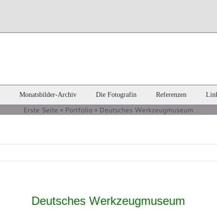
Monatsbilder-Archiv
Die Fotografin
Referenzen
Lin
Erste Seite
»
Portfolio
»
Deutsches Werkzeugmuseum
Deutsches Werkzeugmuseum