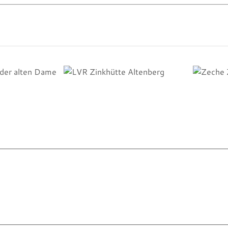
LVR Zinkhütte
Zec
er alten Dame
Altenberg
Zoll