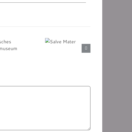
ches
Salve
museum
Mater