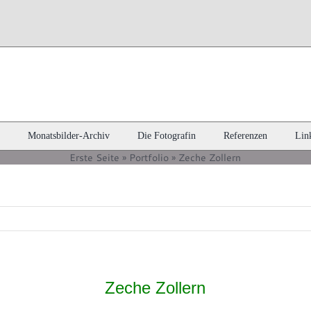
Monatsbilder-Archiv
Die Fotografin
Referenzen
Lin
Erste Seite
»
Portfolio
»
Zeche Zollern
Zeche Zollern