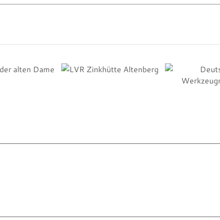
Deuts
LVR Zinkhütte
Werkzeug
er alten Dame
Altenberg