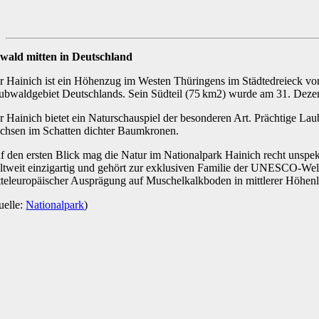
wald mitten in Deutschland
r Hainich ist ein Höhenzug im Westen Thüringens im Städtedreieck v
ubwaldgebiet Deutschlands. Sein Südteil (75 km2) wurde am 31. Deze
r Hainich bietet ein Naturschauspiel der besonderen Art. Prächtige La
chsen im Schatten dichter Baumkronen.
f den ersten Blick mag die Natur im Nationalpark Hainich recht unspek
ltweit einzigartig und gehört zur exklusiven Familie der UNESCO-Welte
tteleuropäischer Ausprägung auf Muschelkalkboden in mittlerer Höhenla
uelle:
Nationalpark
)