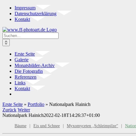
Zum
Impressum
Inhalt
Datenschutzerklärung
springen
Kontakt
Instagram
Suche
nach:
Erste Seite
Galerie
Monatsbilder-Archiv
Die Fotografin
Referenzen
Links
Kontakt
Erste Seite
»
Portfolio
»
Nationalpark Hainich
Zurück
Weiter
Nationalpark Hainich
2022-02-18T14:26:37+01:00
Bäume
Eis und Schnee
Myxomyceten „Schleimpilze“
Natio