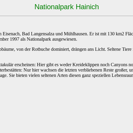
Nationalpark Hainich
on Eisenach, Bad Langensalza und Mühlhausen. Er ist mit 130 km2 Fl
mber 1997 als Nationalpark ausgewiesen.
ubbäume, von der Rotbuche dominiert, drängen ans Licht. Seltene Tiere
takulär erscheinen: Hier gibt es weder Kreideklippen noch Canyons noc
rbestätten: Nur hier wachsen die letzten verbliebenen Reste großer, 
ge. Sie bieten vielen seltenen Arten diesen ganz speziellen Lebensrau