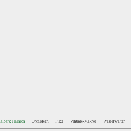
nalpark Hainich
Orchideen
Pilze
Vintage-Makros
Wasserwelten