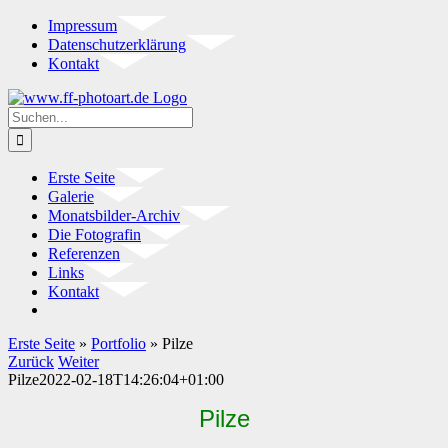
Zum
Impressum
Inhalt
Datenschutzerklärung
springen
Kontakt
Instagram
Suche
nach:
Erste Seite
Galerie
Monatsbilder-Archiv
Die Fotografin
Referenzen
Links
Kontakt
Erste Seite
»
Portfolio
»
Pilze
Zurück
Weiter
Pilze
2022-02-18T14:26:04+01:00
Pilze