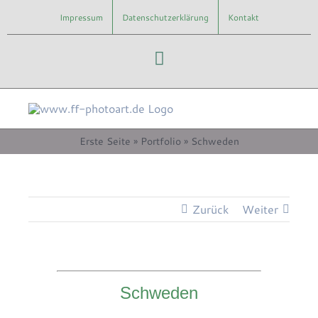
Zum
Impressum
Datenschutzerklärung
Kontakt
Inhalt
springen
Instagram
Erste Seite
»
Portfolio
»
Schweden
Zurück
Weiter
Schweden