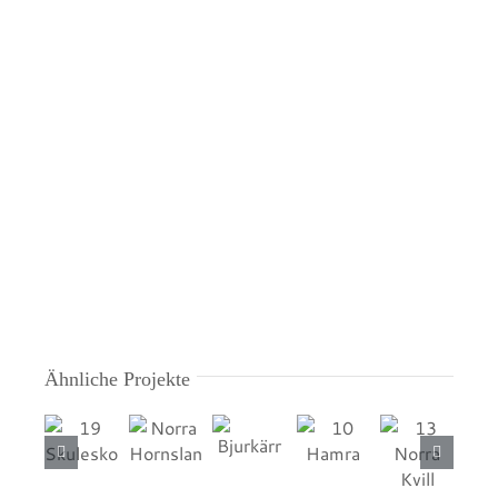
Norra Hornslandet
13
Ähnliche Projekte
Norra
19
Norra
10
Bjurkärr
Kvill
Skuleskogen
Hornslandet
Hamra