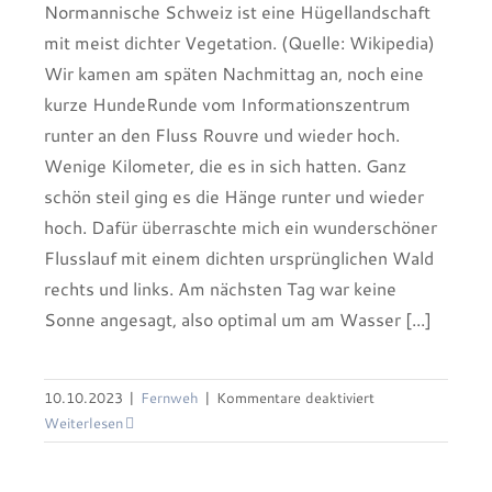
Normannische Schweiz ist eine Hügellandschaft
mit meist dichter Vegetation. (Quelle: Wikipedia)
Wir kamen am späten Nachmittag an, noch eine
kurze HundeRunde vom Informationszentrum
runter an den Fluss Rouvre und wieder hoch.
Wenige Kilometer, die es in sich hatten. Ganz
schön steil ging es die Hänge runter und wieder
hoch. Dafür überraschte mich ein wunderschöner
Flusslauf mit einem dichten ursprünglichen Wald
rechts und links. Am nächsten Tag war keine
Sonne angesagt, also optimal um am Wasser [...]
für
10.10.2023
|
Fernweh
|
Kommentare deaktiviert
Schweden (k)eine Sommerliebe
Suisse
Weiterlesen
normande
–