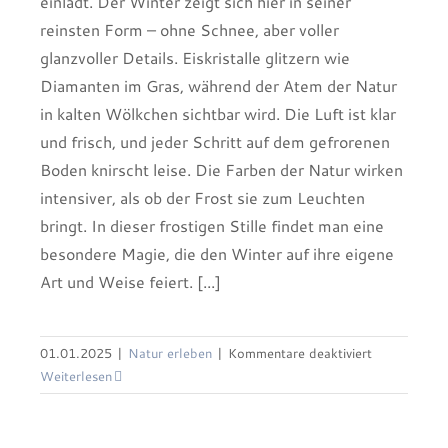
einlädt. Der Winter zeigt sich hier in seiner
reinsten Form – ohne Schnee, aber voller
glanzvoller Details. Eiskristalle glitzern wie
Diamanten im Gras, während der Atem der Natur
in kalten Wölkchen sichtbar wird. Die Luft ist klar
und frisch, und jeder Schritt auf dem gefrorenen
Boden knirscht leise. Die Farben der Natur wirken
intensiver, als ob der Frost sie zum Leuchten
bringt. In dieser frostigen Stille findet man eine
besondere Magie, die den Winter auf ihre eigene
Art und Weise feiert. [...]
Ausstellung und Vortrag Bergisches Land
für
01.01.2025
|
Natur erleben
|
Kommentare deaktiviert
„Landcape meets Macro“
Eisige
Weiterlesen
Winterimpre