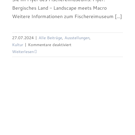
Bergisches Land - Landscape meets Macro
Weitere Informationen zum Fischereimuseum [...]
27.07.2024
|
Alle Beiträge
,
Ausstellungen
,
Naturfoto 7/2024 – Bergisches Land
für
Kultur
|
Kommentare deaktiviert
„Niederberg trifft Oberberg“
Ausstellung
Weiterlesen
und
Vortrag
Bergisches
Land
„Landcape
meets
Macro“