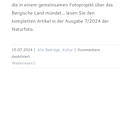
die in einem gemeinsamen Fotoprojekt über das
Bergische Land mündet... lesen Sie den
kompletten Artikel in der Ausgabe 7/2024 der
Naturfoto.
15.07.2024
|
Alle Beiträge
,
Kultur
|
Kommentare
für
deaktiviert
Suisse normande – die normannische Schweiz
Naturfoto
Weiterlesen
7/2024
–
Bergisches
Land
„Niederberg
trifft
Oberberg“