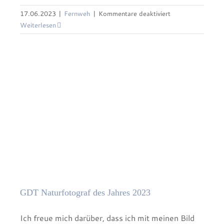
für
17.06.2023
|
Fernweh
|
Kommentare deaktiviert
GDT Naturfotograf des Jahres 2023
Schweden
Weiterlesen
(k)eine
Sommerliebe
GDT Naturfotograf des Jahres 2023
Ich freue mich darüber, dass ich mit meinen Bild