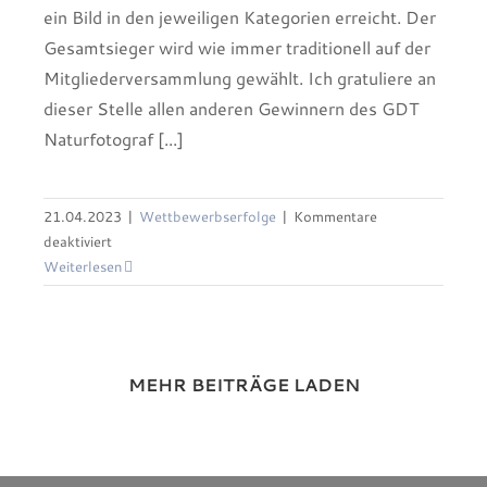
ein Bild in den jeweiligen Kategorien erreicht. Der
Gesamtsieger wird wie immer traditionell auf der
Mitgliederversammlung gewählt. Ich gratuliere an
dieser Stelle allen anderen Gewinnern des GDT
Naturfotograf [...]
21.04.2023
|
Wettbewerbserfolge
|
Kommentare
für
deaktiviert
GDT
Weiterlesen
Naturfotograf
des
Jahres
2023
MEHR BEITRÄGE LADEN