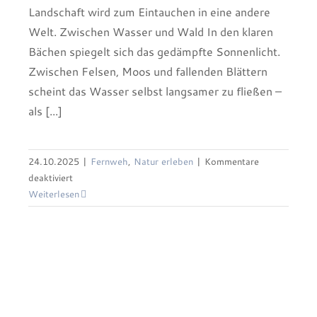
Landschaft wird zum Eintauchen in eine andere
Welt. Zwischen Wasser und Wald In den klaren
Bächen spiegelt sich das gedämpfte Sonnenlicht.
Zwischen Felsen, Moos und fallenden Blättern
scheint das Wasser selbst langsamer zu fließen –
als [...]
24.10.2025
|
Fernweh
,
Natur erleben
|
Kommentare
Lebensraum Wiese 20. Februar bis 31. August
für
deaktiviert
2025 Museum Alexander Koenig
Slowenien
Weiterlesen
im
Herbst