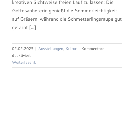
kreativen Sichtweise freien Lauf zu lassen: Die
Gottesanbeterin genießt die Sommerleichtigkeit
auf Gräsern, während die Schmetterlingsraupe gut
getarnt [...]
02.02.2025
|
Ausstellungen
,
Kultur
|
Kommentare
für
deaktiviert
Eisige Winterimpressionen
Lebensraum
Weiterlesen
Wiese
20.
Februar
bis
31.
August
2025
Museum
Alexander
Koenig