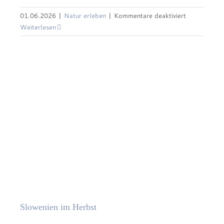
für
01.06.2026
|
Natur erleben
|
Kommentare deaktiviert
Slowenien im Herbst
Orchideen
Weiterlesen
im
Weserbergl
Slowenien im Herbst